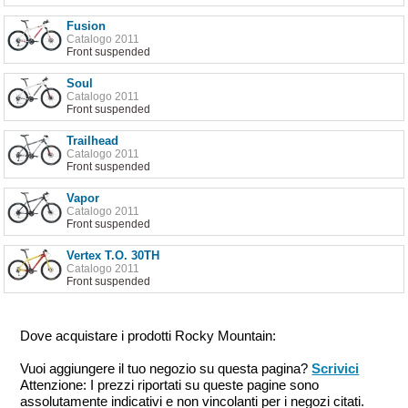
Fusion
Catalogo 2011
Front suspended
Soul
Catalogo 2011
Front suspended
Trailhead
Catalogo 2011
Front suspended
Vapor
Catalogo 2011
Front suspended
Vertex T.O. 30TH
Catalogo 2011
Front suspended
Dove acquistare i prodotti Rocky Mountain:
Vuoi aggiungere il tuo negozio su questa pagina?
Scrivici
Attenzione: I prezzi riportati su queste pagine sono
assolutamente indicativi e non vincolanti per i negozi citati.