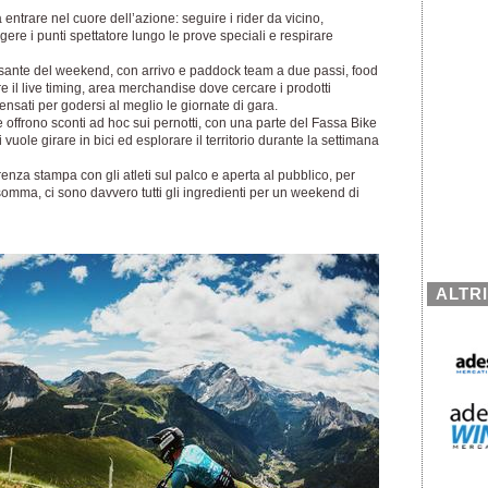
 entrare nel cuore dell’azione: seguire i rider da vicino,
ngere i punti spettatore lungo le prove speciali e respirare
ulsante del weekend, con arrivo e paddock team a due passi, food
 il live timing, area merchandise dove cercare i prodotti
pensati per godersi al meglio le giornate di gara.
che offrono sconti ad hoc sui pernotti, con una parte del Fassa Bike
 vuole girare in bici ed esplorare il territorio durante la settimana
nza stampa con gli atleti sul palco e aperta al pubblico, per
nsomma, ci sono davvero tutti gli ingredienti per un weekend di
ALTR