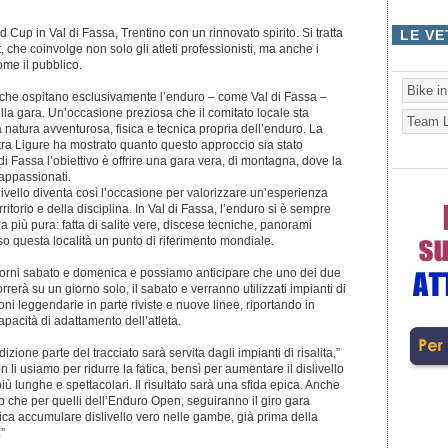
Cup in Val di Fassa, Trentino con un rinnovato spirito. Si tratta
LE VE
ort, che coinvolge non solo gli atleti professionisti, ma anche i
me il pubblico.
Bike i
tà che ospitano esclusivamente l’enduro – come Val di Fassa –
lla gara. Un’occasione preziosa che il comitato locale sta
Team L
a natura avventurosa, fisica e tecnica propria dell’enduro. La
tra Ligure ha mostrato quanto questo approccio sia stato
di Fassa l’obiettivo è offrire una gara vera, di montagna, dove la
 appassionati.
 livello diventa così l’occasione per valorizzare un’esperienza
torio e della disciplina. In Val di Fassa, l’enduro si è sempre
 più pura: fatta di salite vere, discese tecniche, panorami
o questa località un punto di riferimento mondiale.
giorni sabato e domenica e possiamo anticipare che uno dei due
rà su un giorno solo, il sabato e verranno utilizzati impianti di
zioni leggendarie in parte riviste e nuove linee, riportando in
apacità di adattamento dell’atleta.
zione parte del tracciato sarà servita dagli impianti di risalita,”
 li usiamo per ridurre la fatica, bensì per aumentare il dislivello
ù lunghe e spettacolari. Il risultato sarà una sfida epica. Anche
Cup che per quelli dell’Enduro Open, seguiranno il giro gara
fica accumulare dislivello vero nelle gambe, già prima della
”