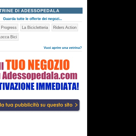
TRINE DI ADESSOPEDALA
Guarda tutte le offerte dei negozi...
n Progress
La Bicicletteria
Riders Action
occa Bici
Vuoi aprire una vetrina?