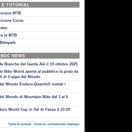
 E TUTORIAL
nzione MTB
nzione Corsa
video
re la MTB
Bikepark
 BDC NEWS
de Bianche del Garda Alè il 19 ottobre 2025
le Bike World aperta al pubblico la pista da
l di Coppa del Mondo
el Mondo Enduro-Downhill svelati i
i
el Mondo di Mountain Bike dal 3 al 6
uro World Cup in Val di Fassa il 27-29
Tutte le notizie
-
Invia un comunicato stampa!