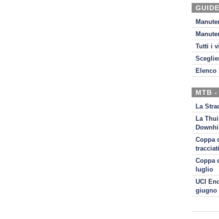
GUIDE
Manute
Manute
Tutti i 
Sceglie
Elenco 
MTB -
La Stra
La Thui
Downhil
Coppa d
tracciat
Coppa d
luglio
UCI End
giugno