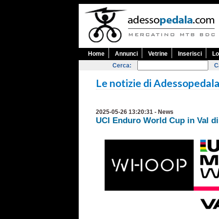
Home
Annunci
Vetrine
Inserisci
Lo
Cerca:
C
Le notizie di Adessopedal
2025-05-26 13:20:31 - News
UCI Enduro World Cup in Val di