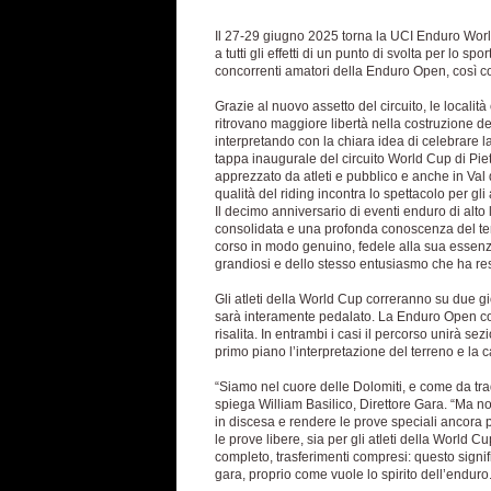
Il 27-29 giugno 2025 torna la UCI Enduro World 
a tutti gli effetti di un punto di svolta per lo sp
concorrenti amatori della Enduro Open, così co
Grazie al nuovo assetto del circuito, le locali
ritrovano maggiore libertà nella costruzione de
interpretando con la chiara idea di celebrare l
tappa inaugurale del circuito World Cup di Pie
apprezzato da atleti e pubblico e anche in Val 
qualità del riding incontra lo spettacolo per gli
Il decimo anniversario di eventi enduro di alto
consolidata e una profonda conoscenza del terri
corso in modo genuino, fedele alla sua essenza
grandiosi e dello stesso entusiasmo che ha res
Gli atleti della World Cup correranno su due 
sarà interamente pedalato. La Enduro Open corre
risalita. In entrambi i casi il percorso unirà se
primo piano l’interpretazione del terreno e la c
“Siamo nel cuore delle Dolomiti, e come da tradi
spiega William Basilico, Direttore Gara. “Ma non
in discesa e rendere le prove speciali ancora pi
le prove libere, sia per gli atleti della World 
completo, trasferimenti compresi: questo signi
gara, proprio come vuole lo spirito dell’enduro.