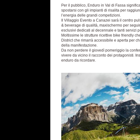
Per il pubblico, Enduro in Val di Fassa significa
spostarsi con gli impianti di risalita per raggiu
l’energia delle grandi competizioni.
Il Villaggio Evento a Canazei sarà il centro p
& beverage di qualità, maxischermo per seguire
esclusivi dedicati al decennale e tanti servizi 
Moltissime le strutture ricettive bike friendly 
District che rimarrà accessibile e aperta per chi
della manifestazione.
Da non perdere il giovedì pomeriggio la confere
vivere da vicino il racconto dei protagonisti. I
enduro da ricordare.