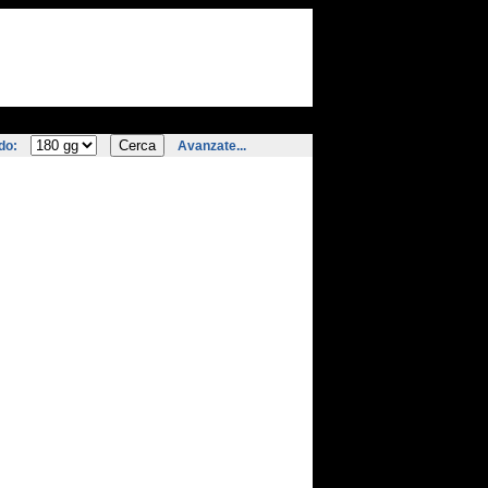
do:
Avanzate...