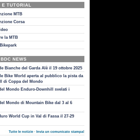
 E TUTORIAL
nzione MTB
nzione Corsa
video
re la MTB
Bikepark
 BDC NEWS
de Bianche del Garda Alè il 19 ottobre 2025
le Bike World aperta al pubblico la pista da
l di Coppa del Mondo
el Mondo Enduro-Downhill svelati i
i
el Mondo di Mountain Bike dal 3 al 6
uro World Cup in Val di Fassa il 27-29
Tutte le notizie
-
Invia un comunicato stampa!