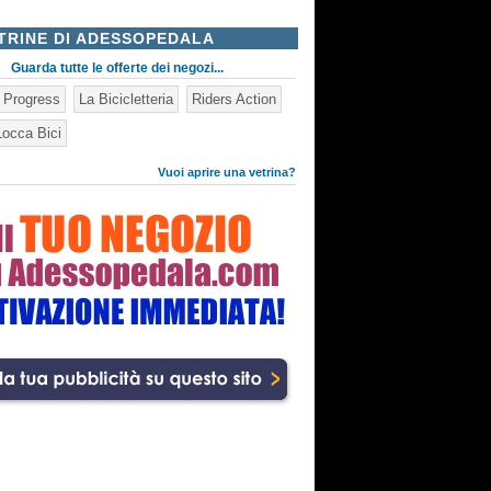
TRINE DI ADESSOPEDALA
Guarda tutte le offerte dei negozi...
n Progress
La Bicicletteria
Riders Action
occa Bici
Vuoi aprire una vetrina?