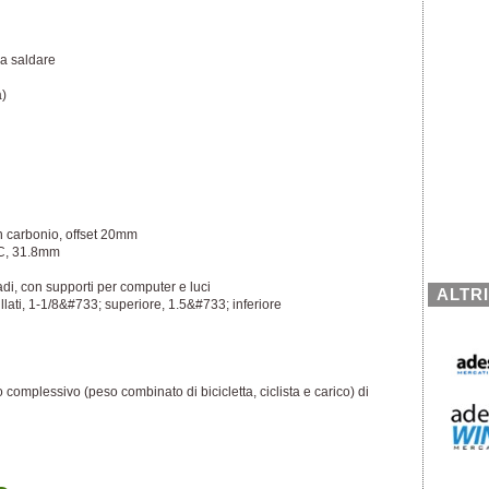
a saldare
a)
 carbonio, offset 20mm
C, 31.8mm
i, con supporti per computer e luci
ALTR
gillati, 1-1/8&#733; superiore, 1.5&#733; inferiore
complessivo (peso combinato di bicicletta, ciclista e carico) di