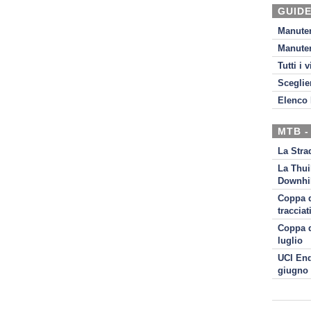
GUIDE
Manute
Manute
Tutti i 
Sceglie
Elenco 
MTB -
La Stra
La Thui
Downhil
Coppa d
tracciat
Coppa d
luglio
UCI End
giugno