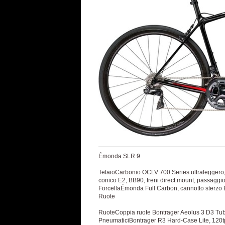
Émonda SLR 9
TelaioCarbonio OCLV 700 Series ultraleggero, o
conico E2, BB90, freni direct mount, passaggio
ForcellaÉmonda Full Carbon, cannotto sterzo E2 
Ruote
RuoteCoppia ruote Bontrager Aeolus 3 D3 Tu
PneumaticiBontrager R3 Hard-Case Lite, 120tp