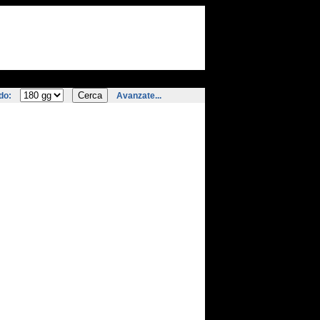
do:
Avanzate...