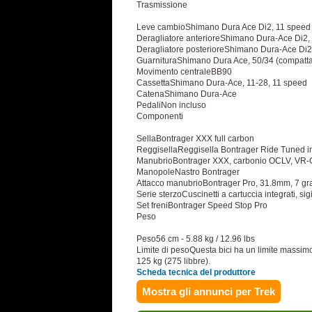
Trasmissione
Leve cambioShimano Dura Ace Di2, 11 speed
Deragliatore anterioreShimano Dura-Ace Di2, 
Deragliatore posterioreShimano Dura-Ace Di2
GuarnituraShimano Dura Ace, 50/34 (compatt
Movimento centraleBB90
CassettaShimano Dura-Ace, 11-28, 11 speed
CatenaShimano Dura-Ace
PedaliNon incluso
Componenti
SellaBontrager XXX full carbon
ReggisellaReggisella Bontrager Ride Tuned in
ManubrioBontrager XXX, carbonio OCLV, VR-
ManopoleNastro Bontrager
Attacco manubrioBontrager Pro, 31.8mm, 7 grad
Serie sterzoCuscinetti a cartuccia integrati, si
Set freniBontrager Speed Stop Pro
Peso
Peso56 cm - 5.88 kg / 12.96 lbs
Limite di pesoQuesta bici ha un limite massimo 
125 kg (275 libbre).
Scheda tecnica del produttore
Mostra gli annunci per Trek