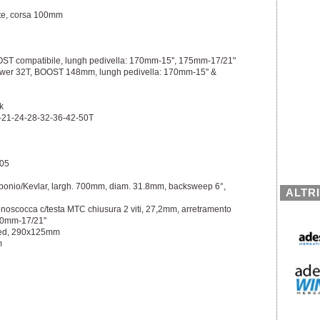
ote, corsa 100mm
ST compatibile, lungh pedivella: 170mm-15'', 175mm-17/21"
er 32T, BOOST 148mm, lungh pedivella: 170mm-15'' &
k
-21-24-28-32-36-42-50T
.05
rbonio/Kevlar, largh. 700mm, diam. 31.8mm, backsweep 6°,
ALTR
noscocca c/testa MTC chiusura 2 viti, 27,2mm, arretramento
00mm-17/21"
ided, 290x125mm
m