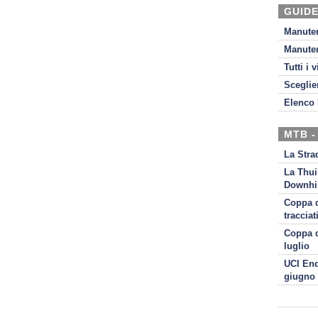
GUIDE
Manute
Manute
Tutti i 
Sceglie
Elenco 
MTB -
La Stra
La Thui
Downhil
Coppa d
tracciat
Coppa d
luglio
UCI End
giugno