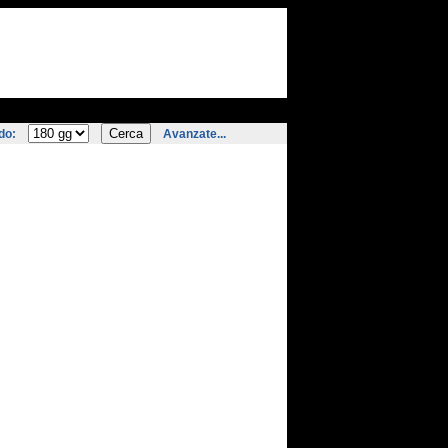
do:
Avanzate...