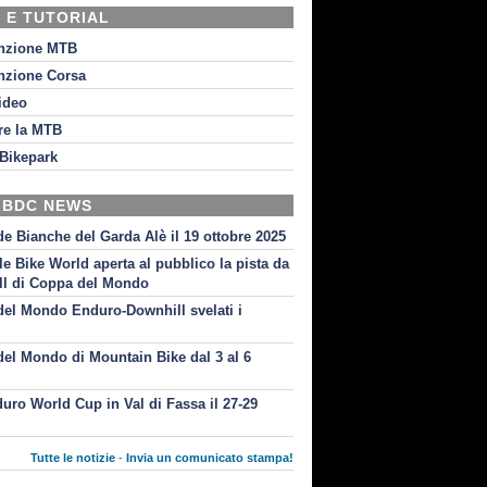
 E TUTORIAL
nzione MTB
nzione Corsa
video
re la MTB
Bikepark
 BDC NEWS
de Bianche del Garda Alè il 19 ottobre 2025
le Bike World aperta al pubblico la pista da
l di Coppa del Mondo
el Mondo Enduro-Downhill svelati i
i
el Mondo di Mountain Bike dal 3 al 6
uro World Cup in Val di Fassa il 27-29
Tutte le notizie
-
Invia un comunicato stampa!