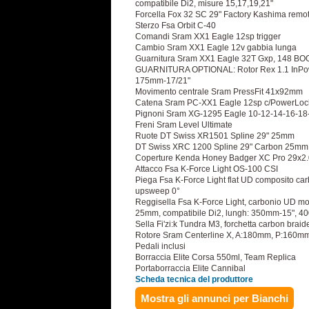
compatibile Di2, misure 15,17,19,21"
Forcella Fox 32 SC 29" Factory Kashima rem
Sterzo Fsa Orbit C-40
Comandi Sram XX1 Eagle 12sp trigger
Cambio Sram XX1 Eagle 12v gabbia lunga
Guarnitura Sram XX1 Eagle 32T Gxp, 148 BOO
GUARNITURA OPTIONAL: Rotor Rex 1.1 InPow
175mm-17/21"
Movimento centrale Sram PressFit 41x92mm
Catena Sram PC-XX1 Eagle 12sp c/PowerLoc
Pignoni Sram XG-1295 Eagle 10-12-14-16-18
Freni Sram Level Ultimate
Ruote DT Swiss XR1501 Spline 29" 25mm
DT Swiss XRC 1200 Spline 29" Carbon 25mm
Coperture Kenda Honey Badger XC Pro 29x2
Attacco Fsa K-Force Light OS-100 CSI
Piega Fsa K-Force Light flat UD composito ca
upsweep 0°
Reggisella Fsa K-Force Light, carbonio UD mo
25mm, compatibile Di2, lungh: 350mm-15", 4
Sella Fi'zi:k Tundra M3, forchetta carbon bra
Rotore Sram Centerline X, A:180mm, P:160m
Pedali inclusi
Borraccia Elite Corsa 550ml, Team Replica
Portaborraccia Elite Cannibal
Scheda tecnica del produttore
Mostra gli annunci per Bianchi