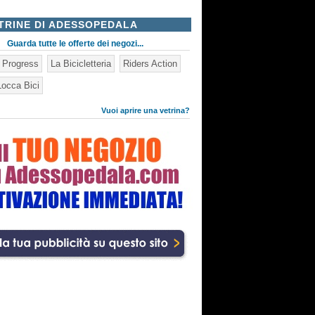
TRINE DI ADESSOPEDALA
Guarda tutte le offerte dei negozi...
n Progress
La Bicicletteria
Riders Action
occa Bici
Vuoi aprire una vetrina?