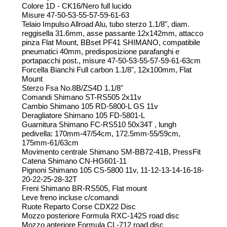
Colore 1D - CK16/Nero full lucido
Misure 47-50-53-55-57-59-61-63
Telaio Impulso Allroad Alu, tubo sterzo 1.1/8", diam.
reggisella 31.6mm, asse passante 12x142mm, attacco
pinza Flat Mount, BBset PF41 SHIMANO, compatibile
pneumatici 40mm, predisposizione parafanghi e
portapacchi post., misure 47-50-53-55-57-59-61-63cm
Forcella Bianchi Full carbon 1.1/8", 12x100mm, Flat
Mount
Sterzo Fsa No.8B/ZS4D 1.1/8"
Comandi Shimano ST-RS505 2x11v
Cambio Shimano 105 RD-5800-L GS 11v
Deragliatore Shimano 105 FD-5801-L
Guarnitura Shimano FC-RS510 50x34T , lungh
pedivella: 170mm-47/54cm, 172.5mm-55/59cm,
175mm-61/63cm
Movimento centrale Shimano SM-BB72-41B, PressFit
Catena Shimano CN-HG601-11
Pignoni Shimano 105 CS-5800 11v, 11-12-13-14-16-18-
20-22-25-28-32T
Freni Shimano BR-RS505, Flat mount
Leve freno incluse c/comandi
Ruote Reparto Corse CDX22 Disc
Mozzo posteriore Formula RXC-142S road disc
Mozzo anteriore Formula CL-712 road disc