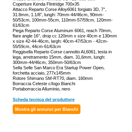
Coperture Kenda Flintridge 700x35
Attacco Reparto Corse Alloy6061 forgiato 3D, 7°,
31.8mm, 1.1/8", lungh: 70mm-44/46cm, 90mm-
50/53cm, 100mm-55cm, 110mm-57/59cm, 120mm-
61/63cm
Piega Reparto Corse Aluminum 6061, reach 70mm,
flare angle 16°, drop cc 120mm x size 40cm e 130mm
x size 42-44-46cm, largh: 40cm-47/53cm - 42cm-
55/59cm, 44cm-61/63cm
Reggisella Reparto Corse cannotto AL6061, testa in
lega, arretramento 15mm, diam. 31,6mm, lungh:
300mm-44/46cm, 350mm-50/63cm
Sella Selle San Marco Era Startup Power Open,
forchetta acciaio, 277x145mm
Rotore Shimano SM-RT70, diam. 160mm
Borraccia Celeste c/logo Bianchi
Portaborraccia Alluminio, nero
Scheda tecnica del produttore
Mostra gli annunci per Bianchi