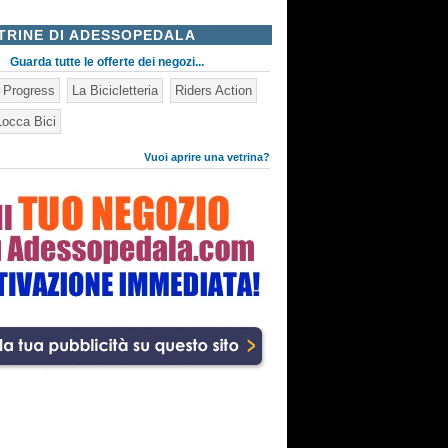
TRINE DI ADESSOPEDALA
Guarda tutte le offerte dei negozi...
n Progress
La Bicicletteria
Riders Action
occa Bici
Vuoi aprire una vetrina?