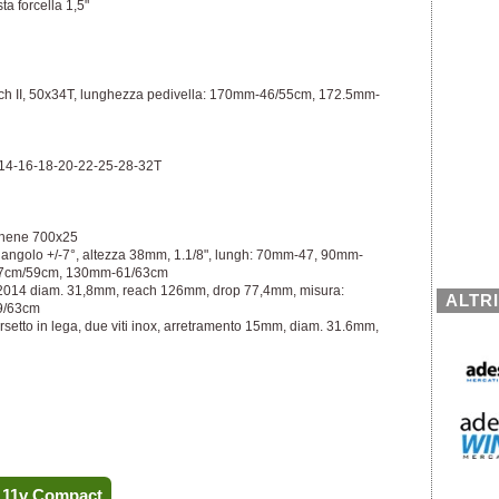
ta forcella 1,5"
ch II, 50x34T, lunghezza pedivella: 170mm-46/55cm, 172.5mm-
-14-16-18-20-22-25-28-32T
aphene 700x25
 angolo +/-7°, altezza 38mm, 1.1/8", lungh: 70mm-47, 90mm-
7cm/59cm, 130mm-61/63cm
 2014 diam. 31,8mm, reach 126mm, drop 77,4mm, misura:
ALTR
9/63cm
setto in lega, due viti inox, arretramento 15mm, diam. 31.6mm,
5 11v Compact