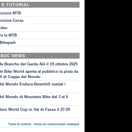
 E TUTORIAL
nzione MTB
nzione Corsa
video
re la MTB
Bikepark
 BDC NEWS
de Bianche del Garda Alè il 19 ottobre 2025
le Bike World aperta al pubblico la pista da
l di Coppa del Mondo
el Mondo Enduro-Downhill svelati i
i
el Mondo di Mountain Bike dal 3 al 6
uro World Cup in Val di Fassa il 27-29
Tutte le notizie
-
Invia un comunicato stampa!