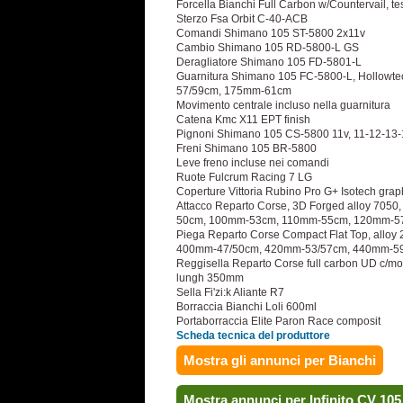
Forcella Bianchi Full Carbon w/Countervail, tes
Sterzo Fsa Orbit C-40-ACB
Comandi Shimano 105 ST-5800 2x11v
Cambio Shimano 105 RD-5800-L GS
Deragliatore Shimano 105 FD-5801-L
Guarnitura Shimano 105 FC-5800-L, Hollowte
57/59cm, 175mm-61cm
Movimento centrale incluso nella guarnitura
Catena Kmc X11 EPT finish
Pignoni Shimano 105 CS-5800 11v, 11-12-13
Freni Shimano 105 BR-5800
Leve freno incluse nei comandi
Ruote Fulcrum Racing 7 LG
Coperture Vittoria Rubino Pro G+ Isotech gr
Attacco Reparto Corse, 3D Forged alloy 7050,
50cm, 100mm-53cm, 110mm-55cm, 120mm-5
Piega Reparto Corse Compact Flat Top, alloy
400mm-47/50cm, 420mm-53/57cm, 440mm-5
Reggisella Reparto Corse full carbon UD c/mor
lungh 350mm
Sella Fi'zi:k Aliante R7
Borraccia Bianchi Loli 600ml
Portaborraccia Elite Paron Race composit
Scheda tecnica del produttore
Mostra gli annunci per Bianchi
Mostra annunci per Infinito CV 10