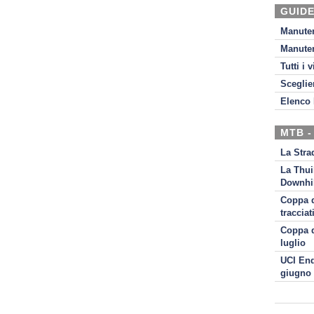
GUIDE
Manute
Manute
Tutti i 
Sceglie
Elenco 
MTB -
La Stra
La Thui
Downhil
Coppa d
tracciat
Coppa d
luglio
UCI End
giugno