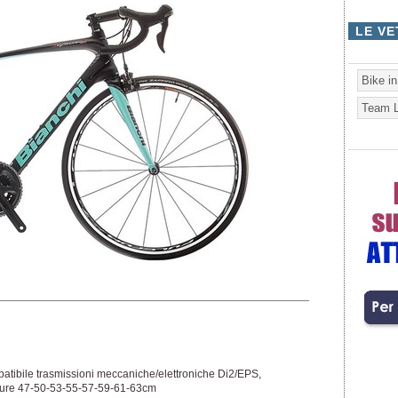
LE VE
Bike i
Team L
patibile trasmissioni meccaniche/elettroniche Di2/EPS,
isure 47-50-53-55-57-59-61-63cm