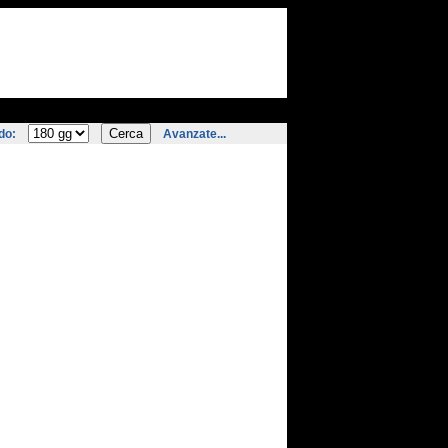
do:
Avanzate...