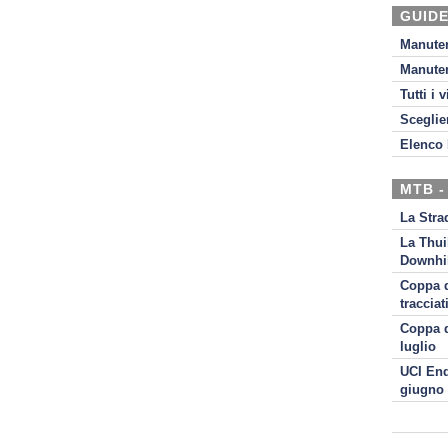
GUIDE
Manute
Manute
Tutti i 
Sceglie
Elenco 
MTB -
La Stra
La Thui
Downhil
Coppa d
tracciat
Coppa d
luglio
UCI End
giugno