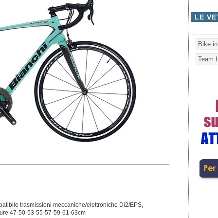
LE VE
Bike i
Team L
patibile trasmissioni meccaniche/elettroniche Di2/EPS,
isure 47-50-53-55-57-59-61-63cm