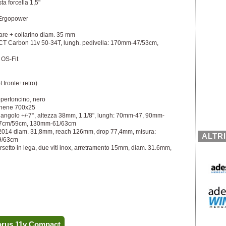
ta forcella 1,5"
 Ergopower
re + collarino diam. 35 mm
CT Carbon 11v 50-34T, lungh. pedivella: 170mm-47/53cm,
 OS-Fit
 fronte+retro)
pertoncino, nero
aphene 700x25
 angolo +/-7°, altezza 38mm, 1.1/8", lungh: 70mm-47, 90mm-
7cm/59cm, 130mm-61/63cm
 2014 diam. 31,8mm, reach 126mm, drop 77,4mm, misura:
ALTR
9/63cm
setto in lega, due viti inox, arretramento 15mm, diam. 31.6mm,
horus 11v Compact