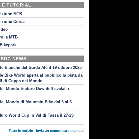
 E TUTORIAL
nzione MTB
nzione Corsa
video
re la MTB
Bikepark
 BDC NEWS
de Bianche del Garda Alè il 19 ottobre 2025
le Bike World aperta al pubblico la pista da
l di Coppa del Mondo
el Mondo Enduro-Downhill svelati i
i
el Mondo di Mountain Bike dal 3 al 6
uro World Cup in Val di Fassa il 27-29
Tutte le notizie
-
Invia un comunicato stampa!