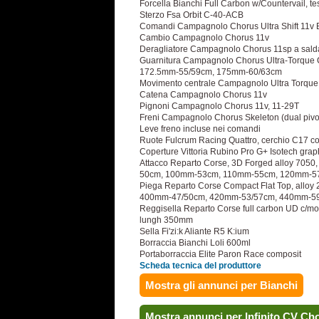
Forcella Bianchi Full Carbon w/Countervail, tes
Sterzo Fsa Orbit C-40-ACB
Comandi Campagnolo Chorus Ultra Shift 11v
Cambio Campagnolo Chorus 11v
Deragliatore Campagnolo Chorus 11sp a salda
Guarnitura Campagnolo Chorus Ultra-Torque 
172.5mm-55/59cm, 175mm-60/63cm
Movimento centrale Campagnolo Ultra Torque
Catena Campagnolo Chorus 11v
Pignoni Campagnolo Chorus 11v, 11-29T
Freni Campagnolo Chorus Skeleton (dual pivot
Leve freno incluse nei comandi
Ruote Fulcrum Racing Quattro, cerchio C17 co
Coperture Vittoria Rubino Pro G+ Isotech gr
Attacco Reparto Corse, 3D Forged alloy 7050,
50cm, 100mm-53cm, 110mm-55cm, 120mm-5
Piega Reparto Corse Compact Flat Top, alloy
400mm-47/50cm, 420mm-53/57cm, 440mm-5
Reggisella Reparto Corse full carbon UD c/mor
lungh 350mm
Sella Fi'zi:k Aliante R5 K:ium
Borraccia Bianchi Loli 600ml
Portaborraccia Elite Paron Race composit
Scheda tecnica del produttore
Mostra gli annunci per Bianchi
Mostra annunci per Infinito CV C