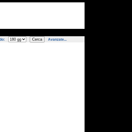
do:
Avanzate...