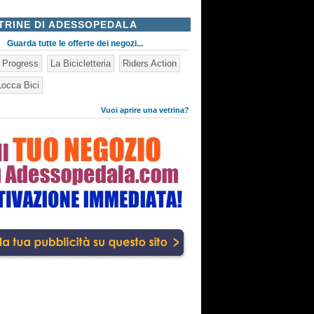
TRINE DI ADESSOPEDALA
Guarda tutte le offerte dei negozi...
n Progress
La Bicicletteria
Riders Action
occa Bici
Vuoi aprire una vetrina?