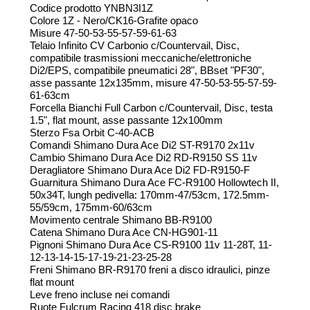
Codice prodotto YNBN3I1Z
Colore 1Z - Nero/CK16-Grafite opaco
Misure 47-50-53-55-57-59-61-63
Telaio Infinito CV Carbonio c/Countervail, Disc,
compatibile trasmissioni meccaniche/elettroniche
Di2/EPS, compatibile pneumatici 28", BBset "PF30",
asse passante 12x135mm, misure 47-50-53-55-57-59-
61-63cm
Forcella Bianchi Full Carbon c/Countervail, Disc, testa
1.5", flat mount, asse passante 12x100mm
Sterzo Fsa Orbit C-40-ACB
Comandi Shimano Dura Ace Di2 ST-R9170 2x11v
Cambio Shimano Dura Ace Di2 RD-R9150 SS 11v
Deragliatore Shimano Dura Ace Di2 FD-R9150-F
Guarnitura Shimano Dura Ace FC-R9100 Hollowtech II,
50x34T, lungh pedivella: 170mm-47/53cm, 172.5mm-
55/59cm, 175mm-60/63cm
Movimento centrale Shimano BB-R9100
Catena Shimano Dura Ace CN-HG901-11
Pignoni Shimano Dura Ace CS-R9100 11v 11-28T, 11-
12-13-14-15-17-19-21-23-25-28
Freni Shimano BR-R9170 freni a disco idraulici, pinze
flat mount
Leve freno incluse nei comandi
Ruote Fulcrum Racing 418 disc brake