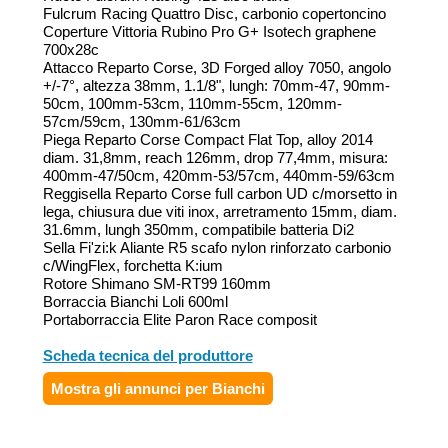
Fulcrum Racing Quattro Disc, carbonio copertoncino
Coperture Vittoria Rubino Pro G+ Isotech graphene
700x28c
Attacco Reparto Corse, 3D Forged alloy 7050, angolo
+/-7°, altezza 38mm, 1.1/8", lungh: 70mm-47, 90mm-
50cm, 100mm-53cm, 110mm-55cm, 120mm-
57cm/59cm, 130mm-61/63cm
Piega Reparto Corse Compact Flat Top, alloy 2014
diam. 31,8mm, reach 126mm, drop 77,4mm, misura:
400mm-47/50cm, 420mm-53/57cm, 440mm-59/63cm
Reggisella Reparto Corse full carbon UD c/morsetto in
lega, chiusura due viti inox, arretramento 15mm, diam.
31.6mm, lungh 350mm, compatibile batteria Di2
Sella Fi'zi:k Aliante R5 scafo nylon rinforzato carbonio
c/WingFlex, forchetta K:ium
Rotore Shimano SM-RT99 160mm
Borraccia Bianchi Loli 600ml
Portaborraccia Elite Paron Race composit
Scheda tecnica del produttore
Mostra gli annunci per Bianchi