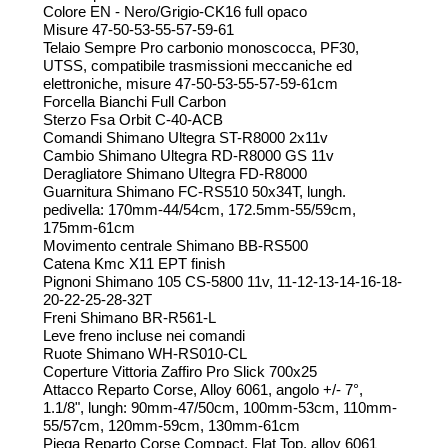
Colore EN - Nero/Grigio-CK16 full opaco
Misure 47-50-53-55-57-59-61
Telaio Sempre Pro carbonio monoscocca, PF30,
UTSS, compatibile trasmissioni meccaniche ed
elettroniche, misure 47-50-53-55-57-59-61cm
Forcella Bianchi Full Carbon
Sterzo Fsa Orbit C-40-ACB
Comandi Shimano Ultegra ST-R8000 2x11v
Cambio Shimano Ultegra RD-R8000 GS 11v
Deragliatore Shimano Ultegra FD-R8000
Guarnitura Shimano FC-RS510 50x34T, lungh.
pedivella: 170mm-44/54cm, 172.5mm-55/59cm,
175mm-61cm
Movimento centrale Shimano BB-RS500
Catena Kmc X11 EPT finish
Pignoni Shimano 105 CS-5800 11v, 11-12-13-14-16-18-
20-22-25-28-32T
Freni Shimano BR-R561-L
Leve freno incluse nei comandi
Ruote Shimano WH-RS010-CL
Coperture Vittoria Zaffiro Pro Slick 700x25
Attacco Reparto Corse, Alloy 6061, angolo +/- 7°,
1.1/8", lungh: 90mm-47/50cm, 100mm-53cm, 110mm-
55/57cm, 120mm-59cm, 130mm-61cm
Piega Reparto Corse Compact, Flat Top, alloy 6061