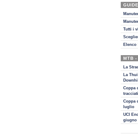
GUIDE
Manute
Manute
Tutti i 
Sceglie
Elenco 
MTB -
La Stra
La Thui
Downhil
Coppa d
tracciat
Coppa d
luglio
UCI End
giugno