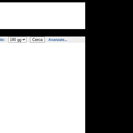
do:
Avanzate...