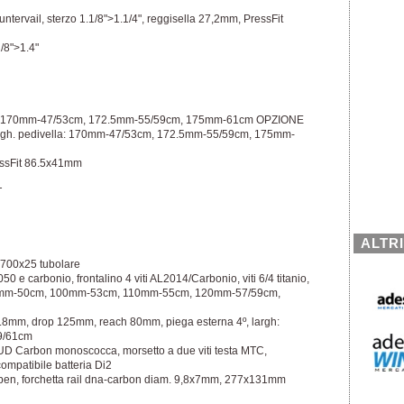
ntervail, sterzo 1.1/8">1.1/4", reggisella 27,2mm, PressFit
1/8">1.4"
lla: 170mm-47/53cm, 172.5mm-55/59cm, 175mm-61cm OPZIONE
ngh. pedivella: 170mm-47/53cm, 172.5mm-55/59cm, 175mm-
ssFit 86.5x41mm
T
ALTR
 700x25 tubolare
0 e carbonio, frontalino 4 viti AL2014/Carbonio, viti 6/4 titanio,
 90mm-50cm, 100mm-53cm, 110mm-55cm, 120mm-57/59cm,
8mm, drop 125mm, reach 80mm, piega esterna 4º, largh:
9/61cm
UD Carbon monoscocca, morsetto a due viti testa MTC,
mpatibile batteria Di2
pen, forchetta rail dna-carbon diam. 9,8x7mm, 277x131mm