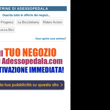
TRINE DI ADESSOPEDALA
Guarda tutte le offerte dei negozi...
n Progress
La Bicicletteria
Riders Action
occa Bici
Vuoi aprire una vetrina?