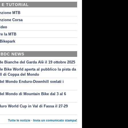
 E TUTORIAL
nzione MTB
nzione Corsa
video
re la MTB
Bikepark
 BDC NEWS
de Bianche del Garda Alè il 19 ottobre 2025
le Bike World aperta al pubblico la pista da
l di Coppa del Mondo
el Mondo Enduro-Downhill svelati i
i
el Mondo di Mountain Bike dal 3 al 6
uro World Cup in Val di Fassa il 27-29
Tutte le notizie
-
Invia un comunicato stampa!