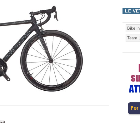
LE VE
Bike i
Team L
zza