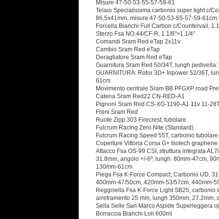
Misure 47-50-53-55-57-59-61
Telaio Specialissima carbonio super light c/Cou
86,5x41mm, misure 47-50-53-55-57-59-61cm
Forcella Bianchi Full Carbon c/Countervail, 1.
Sterzo Fsa NO.44/CF-R, 1.1/8">1.1/4"
Comandi Sram Red eTap 2x11v
Cambio Sram Red eTap
Deragliatore Sram Red eTap
Guarnitura Sram Red 50/34T, lungh pedive
GUARNITURA: Rotor 3D+ Inpower 52/36T, lu
61cm
Movimento centrale Sram BB PFGXP road Pre
Catena Sram Red22 CN-RED-A1
Pignoni Sram Red CS-XG-1190-A1 11v 11-28
Freni Sram Red
Ruote Zipp 303 Firecrest, tubolare
Fulcrum Racing Zero Nite (Standard)
Fulcrum Racing Speed 55T, carbonio tubolare
Coperture Vittoria Corsa G+ Isotech graphene
Attacco Fsa OS-99 CSI, struttura integrata AL705
31.8mm, angolo +/-6º, lungh: 80mm-47cm,
130mm-61cm
Piega Fsa K-Force Compact, Carbonio UD, 31.
400mm-47/50cm, 420mm-53/57cm, 440mm-5
Reggisella Fsa K-Force Light SB25, carbonio 
arretramento 25 mm, lungh 350mm, 27.2mm, co
Sella Selle San Marco Aspide Superleggera o
Borraccia Bianchi Loli 600ml