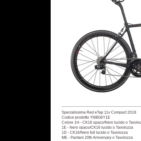
Specialissima Red eTap 11v Compact 2018
Codice prodotto YNBG6Y1E
Colore 1H - CK16 opaco/Nero lucido o Tavolo
1E - Nero opaco/CK16 lucido o Tavolozza
1D - CK16/Nero full lucido o Tavolozza
ME - Pantani 20th Arriversary o Tavolozza