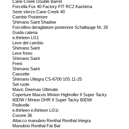
Cane Creek Double Barrel
Forcella Fox 40 Factory FIT RC2 Kashima
Serie sterzo Cane Creek 40
Cambio Posteriore
Shimano Saint Shadow
Forcellino deragliatore posteriore Schaltauge Nr. 26
Guida catena
e.thirteen LG1
Leve del cambio
Shimano Saint
Leve freno
Shimano Saint
Freni
Shimano Saint
Cassette
Shimano Ultegra CS-6700 10S 11-25
Set ruote
Mavic Deemax Ultimate
Coperture Maxxis Minion Highroller II Super Tacky
60DW / Minion DHR II Super Tacky 60DW
Pedivelle
e.thirteen e.thirteen LG1r
Corone 36
Attacco manubrio Renthal Renthal Integra
Manubrio Renthal Fat Bar