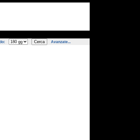
do:
Avanzate...