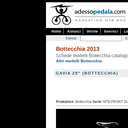
Home
Annunci
Vetrine
Inserisci
Lo
Cerca:
C
Bottecchia 2013
Schede modelli Bottecchia catalog
Altri modelli Bottecchia
GAVIA 29" (BOTTECCHIA)
Produttore:
Bottecchia
Serie:
MTB FRONT S