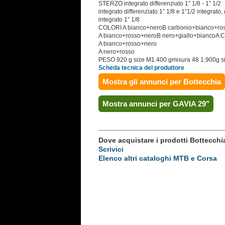
STERZO integrato differenziato 1” 1/8 - 1” 1/2
integrato differenziato 1” 1/8 e 1”1/2 integrato, 
integrato 1” 1/8
COLORI A bianco+neroB carbonio+bianco+ro
A bianco+rosso+neroB nero+giallo+biancoA 
A bianco+rosso+nero
A nero+rosso
PESO 920­­ g size M1.400 gmisura 48 1.900g s
Scheda tecnica del produttore
Mostra gli annunci per Bottecchia
Mostra annunci per GAVIA 29"
Dove acquistare i prodotti Bottecchi
Scrivici
Elenco altri cataloghi MTB e Corsa