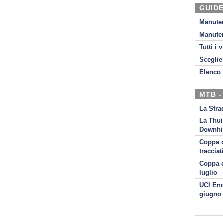
GUIDE
Manute
Manute
Tutti i 
Sceglie
Elenco 
MTB -
La Stra
La Thui
Downhil
Coppa d
tracciat
Coppa d
luglio
UCI End
giugno