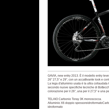
GAVIA, new entry 2013. È il modello entry leve
26” 27,5” e 29”, con un accattivante look e conf
La lega d'alluminio usata è la ultra collaudata 
secondo nuove specifiche tecniche di Bottecch
colorazione per il 26”, una per il 27,5” e una per
TELAIO Carbonio Toray 3K monoscocca.
Alluminio X6 doppio spessoreidroformatoCar
idroformato