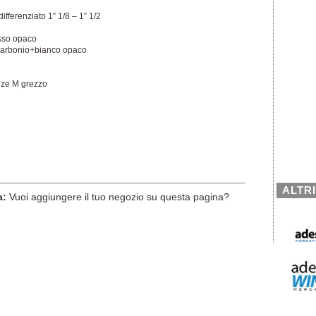
differenziato 1” 1/8 – 1” 1/2
sso opaco
Carbonio+bianco opaco
ize M grezzo
ALTR
a:
Vuoi aggiungere il tuo negozio su questa pagina?