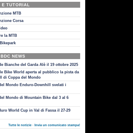
 E TUTORIAL
nzione MTB
nzione Corsa
video
re la MTB
Bikepark
 BDC NEWS
de Bianche del Garda Alè il 19 ottobre 2025
le Bike World aperta al pubblico la pista da
l di Coppa del Mondo
el Mondo Enduro-Downhill svelati i
i
el Mondo di Mountain Bike dal 3 al 6
uro World Cup in Val di Fassa il 27-29
Tutte le notizie
-
Invia un comunicato stampa!