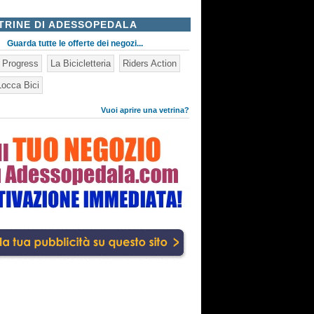
TRINE DI ADESSOPEDALA
Guarda tutte le offerte dei negozi...
n Progress
La Bicicletteria
Riders Action
occa Bici
Vuoi aprire una vetrina?