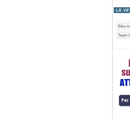
LE VE
Bike i
Team L