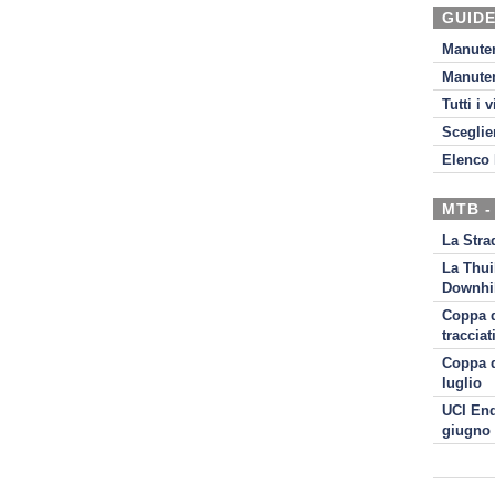
GUIDE
Manute
Manute
Tutti i 
Sceglie
Elenco 
MTB -
La Stra
La Thui
Downhil
Coppa d
tracciat
Coppa d
luglio
UCI End
giugno