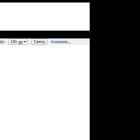
do:
Avanzate...