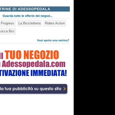
TRINE DI ADESSOPEDALA
Guarda tutte le offerte dei negozi...
n Progress
La Bicicletteria
Riders Action
occa Bici
Vuoi aprire una vetrina?