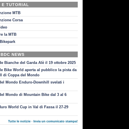
 E TUTORIAL
nzione MTB
nzione Corsa
video
re la MTB
Bikepark
 BDC NEWS
de Bianche del Garda Alè il 19 ottobre 2025
le Bike World aperta al pubblico la pista da
l di Coppa del Mondo
el Mondo Enduro-Downhill svelati i
i
el Mondo di Mountain Bike dal 3 al 6
uro World Cup in Val di Fassa il 27-29
Tutte le notizie
-
Invia un comunicato stampa!