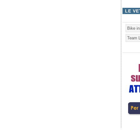
LE VE
Bike i
Team L