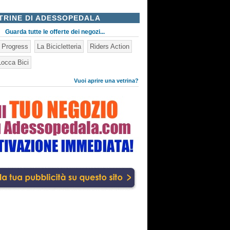
TRINE DI ADESSOPEDALA
Guarda tutte le offerte dei negozi...
n Progress
La Bicicletteria
Riders Action
occa Bici
Vuoi aprire una vetrina?