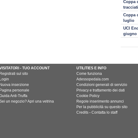
Coppa d
tracciat
Coppa d
luglio
UCI End
giugno
VISITATORI - TUO ACCOUNT
UTILITIES E INFO
Registrati sul sito
Come funziona
Login
Adessopedala.com
Nuova inserzione
Condizioni generali di servizio
Pagina personale
Privacy e trattamento dei dati
Guida Anti-Truffa
Cookie Policy
Sei un negozio? Apri una vetrina
Regole inserimento annunci
Per la pubblicità su questo sito
Credits
-
Contatta lo staff