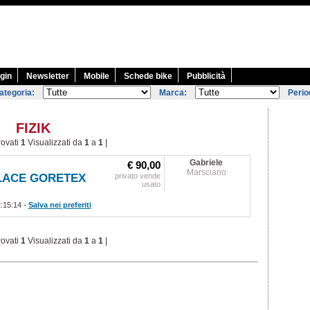
gin
Newsletter
Mobile
Schede bike
Pubblicità
ategoria:
Marca:
Perio
FIZIK
rovati
1
Visualizzati da
1
a
1
|
Gabriele
€ 90,00
Marsciano
OLACE GORETEX
privato vende
usato
-
2:15:14
Salva nei preferiti
rovati
1
Visualizzati da
1
a
1
|