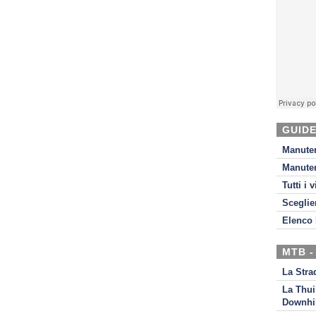
GUIDE
Manute
Manute
Tutti i 
Sceglie
Elenco 
MTB -
La Stra
La Thui
Downhil