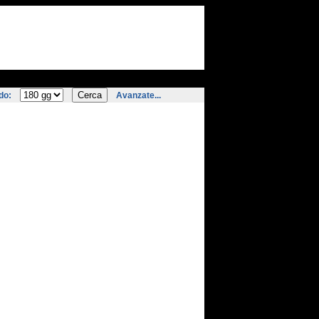
do:
Avanzate...