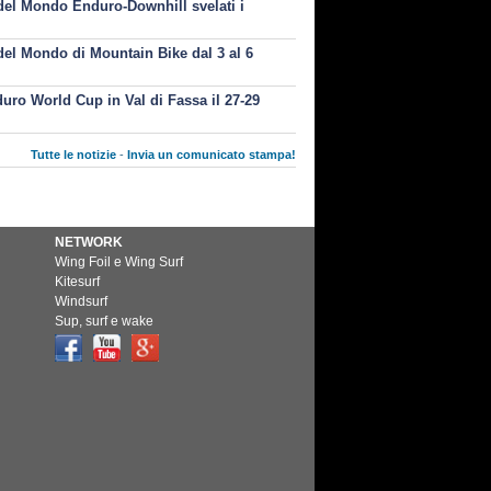
el Mondo Enduro-Downhill svelati i
i
el Mondo di Mountain Bike dal 3 al 6
uro World Cup in Val di Fassa il 27-29
Tutte le notizie
-
Invia un comunicato stampa!
NETWORK
Wing Foil e Wing Surf
Kitesurf
Windsurf
Sup, surf e wake