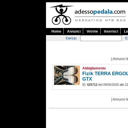
Home
Annunci
Vetrine
Inserisci
Lo
Cerca:
C
| Annunci t
Abbigliamento
Fizik TERRA ERG
GTX
ID:
625712
del 09/05/2026 alle 2
| Annunci t