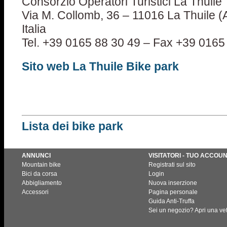
Consorzio Operatori Turistici La Thuile
Via M. Collomb, 36 – 11016 La Thuile (A
Italia
Tel. +39 0165 88 30 49 – Fax +39 0165
Sito web La Thuile Bike park
Lista dei bike park
ANNUNCI
VISITATORI - TUO ACCOU
Mountain bike
Registrati sul sito
Bici da corsa
Login
Abbigliamento
Nuova inserzione
Accessori
Pagina personale
Guida Anti-Truffa
Sei un negozio? Apri una vet