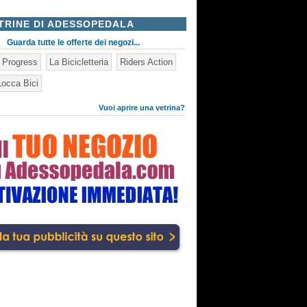
TRINE DI ADESSOPEDALA
Guarda tutte le offerte dei negozi...
n Progress
La Bicicletteria
Riders Action
occa Bici
Vuoi aprire una vetrina?