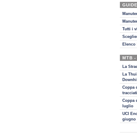
GUIDE
Manute
Manute
Tutti i 
Sceglie
Elenco 
MTB -
La Stra
La Thui
Downhil
Coppa d
tracciat
Coppa d
luglio
UCI End
giugno