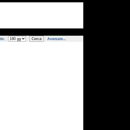
do:
Avanzate...