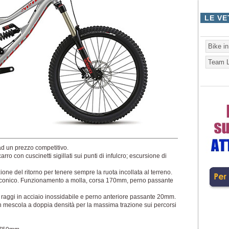
LE VE
Bike i
Team L
d un prezzo competitivo.
rro con cuscinetti sigillati sui punti di infulcro; escursione di
ne del ritorno per tenere sempre la ruota incollata al terreno.
 conico. Funzionamento a molla, corsa 170mm, perno passante
 raggi in acciaio inossidabile e perno anteriore passante 20mm.
 mescola a doppia densità per la massima trazione sui percorsi