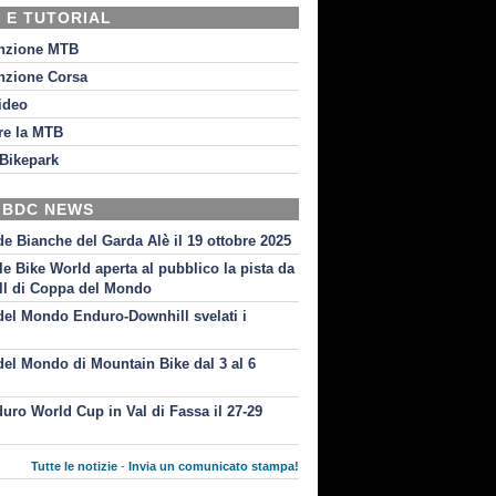
 E TUTORIAL
nzione MTB
nzione Corsa
video
re la MTB
Bikepark
 BDC NEWS
de Bianche del Garda Alè il 19 ottobre 2025
le Bike World aperta al pubblico la pista da
l di Coppa del Mondo
el Mondo Enduro-Downhill svelati i
i
el Mondo di Mountain Bike dal 3 al 6
uro World Cup in Val di Fassa il 27-29
Tutte le notizie
-
Invia un comunicato stampa!