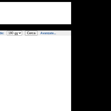
do:
Avanzate...