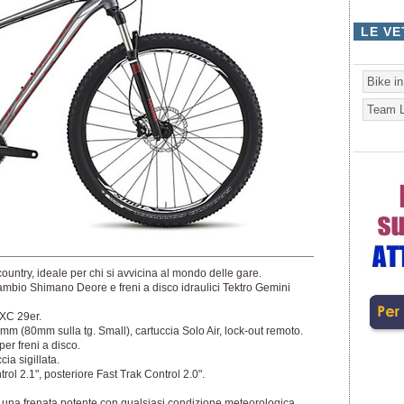
LE VE
Bike i
Team L
country, ideale per chi si avvicina al mondo delle gare.
mbio Shimano Deore e freni a disco idraulici Tektro Gemini
 XC 29er.
(80mm sulla tg. Small), cartuccia Solo Air, lock-out remoto.
er freni a disco.
ia sigillata.
l 2.1", posteriore Fast Trak Control 2.0".
r una frenata potente con qualsiasi condizione meteorologica.