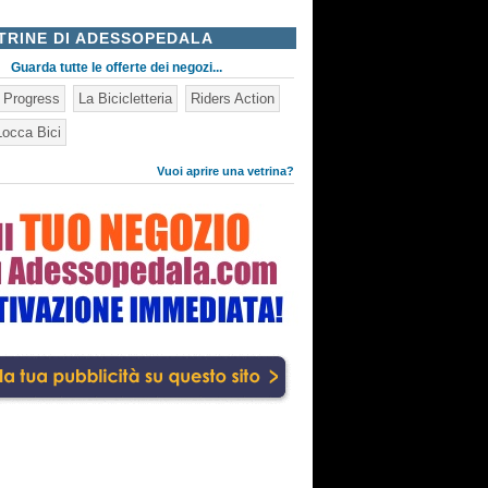
TRINE DI ADESSOPEDALA
Guarda tutte le offerte dei negozi...
n Progress
La Bicicletteria
Riders Action
occa Bici
Vuoi aprire una vetrina?