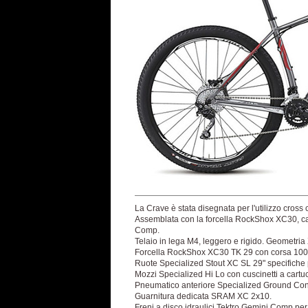
La Crave è stata disegnata per l'utilizzo cross 
Assemblata con la forcella RockShox XC30, ca
Comp.
Telaio in lega M4, leggero e rigido. Geometria
Forcella RockShox XC30 TK 29 con corsa 100mm 
Ruote Specialized Stout XC SL 29" specifiche p
Mozzi Specialized Hi Lo con cuscinetti a cartucc
Pneumatico anteriore Specialized Ground Contro
Guarnitura dedicata SRAM XC 2x10.
Freni a disco idraulici Tektro Gemini Comp pe