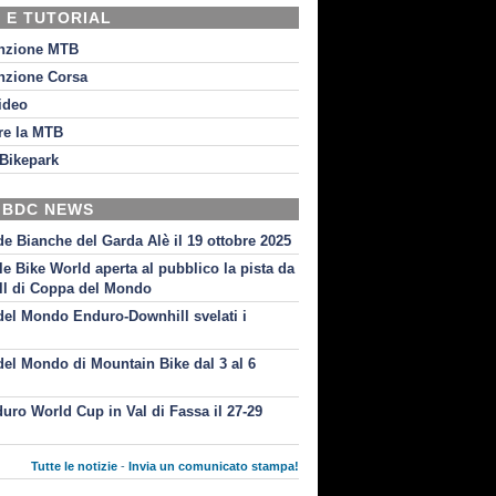
 E TUTORIAL
nzione MTB
nzione Corsa
video
re la MTB
Bikepark
 BDC NEWS
de Bianche del Garda Alè il 19 ottobre 2025
le Bike World aperta al pubblico la pista da
l di Coppa del Mondo
el Mondo Enduro-Downhill svelati i
i
el Mondo di Mountain Bike dal 3 al 6
uro World Cup in Val di Fassa il 27-29
Tutte le notizie
-
Invia un comunicato stampa!