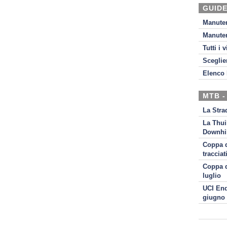
GUIDE
Manute
Manute
Tutti i 
Sceglie
Elenco 
MTB -
La Stra
La Thui
Downhil
Coppa d
tracciat
Coppa d
luglio
UCI End
giugno