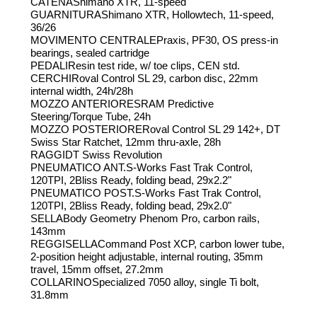
CATENAShimano XTR, 11-speed
GUARNITURAShimano XTR, Hollowtech, 11-speed,
36/26
MOVIMENTO CENTRALEPraxis, PF30, OS press-in
bearings, sealed cartridge
PEDALIResin test ride, w/ toe clips, CEN std.
CERCHIRoval Control SL 29, carbon disc, 22mm
internal width, 24h/28h
MOZZO ANTERIORESRAM Predictive
Steering/Torque Tube, 24h
MOZZO POSTERIORERoval Control SL 29 142+, DT
Swiss Star Ratchet, 12mm thru-axle, 28h
RAGGIDT Swiss Revolution
PNEUMATICO ANT.S-Works Fast Trak Control,
120TPI, 2Bliss Ready, folding bead, 29x2.2"
PNEUMATICO POST.S-Works Fast Trak Control,
120TPI, 2Bliss Ready, folding bead, 29x2.0"
SELLABody Geometry Phenom Pro, carbon rails,
143mm
REGGISELLACommand Post XCP, carbon lower tube,
2-position height adjustable, internal routing, 35mm
travel, 15mm offset, 27.2mm
COLLARINOSpecialized 7050 alloy, single Ti bolt,
31.8mm