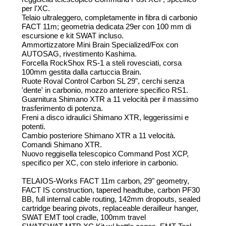
per l'XC.
Telaio ultraleggero, completamente in fibra di carbonio
FACT 11m; geometria dedicata 29er con 100 mm di
escursione e kit SWAT incluso.
Ammortizzatore Mini Brain Specialized/Fox con
AUTOSAG, rivestimento Kashima.
Forcella RockShox RS-1 a steli rovesciati, corsa
100mm gestita dalla cartuccia Brain.
Ruote Roval Control Carbon SL 29", cerchi senza
'dente' in carbonio, mozzo anteriore specifico RS1.
Guarnitura Shimano XTR a 11 velocità per il massimo
trasferimento di potenza.
Freni a disco idraulici Shimano XTR, leggerissimi e
potenti.
Cambio posteriore Shimano XTR a 11 velocità.
Comandi Shimano XTR.
Nuovo reggisella telescopico Command Post XCP,
specifico per XC, con stelo inferiore in carbonio.
TELAIOS-Works FACT 11m carbon, 29" geometry,
FACT IS construction, tapered headtube, carbon PF30
BB, full internal cable routing, 142mm dropouts, sealed
cartridge bearing pivots, replaceable derailleur hanger,
SWAT EMT tool cradle, 100mm travel