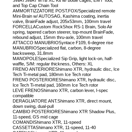
SWATSWAT MTB XC Kit w/ bottle cages, EMT Tool,
and Top Cap Chain Tool
AMMORTIZZATORE POST.FOX/Specialized remote
Mini-Brain w/ AUTOSAG, Kashima coating, inertia
valve, BrainFade adjust, 205x53mm, 100mm travel
FORCELLACustom RockShox RS-1 Brain, Solo Air
spring, tapered carbon steerer, top-mount BrainFade,
rebound adjust, 15mm thru-axle, 100mm travel
ATTACCO MANUBRIOSyntace F109, 6-degree rise
MANUBRIOSpecialized flat, carbon, 8-degree
backsweep, 31.8mm
MANOPOLESpecialized Sip Grip, light lock-on, half-
waffle, S/M: regular thickness, Others: XL
FRENO ANTERIOREShimano XTR, hydraulic disc, Ice
Tech Ti-metal pad, 180mm Ice Tech rotor
FRENO POSTERIOREShimano XTR, hydraulic disc,
Ice Tech Ti-metal pad, 160mm Ice Tech rotor
LEVE FRENOShimano XTR, carbon lever, I-spec
compatible
DERAGLIATORE ANT.Shimano XTR, direct mount,
down swing, dual-pull
CAMBIO POSTERIOREShimano XTR Shadow Plus,
11-speed, GS mid cage
COMANDIShimano XTR, 11-speed
CASSETTAShimano XTR, 11-speed, 11-40