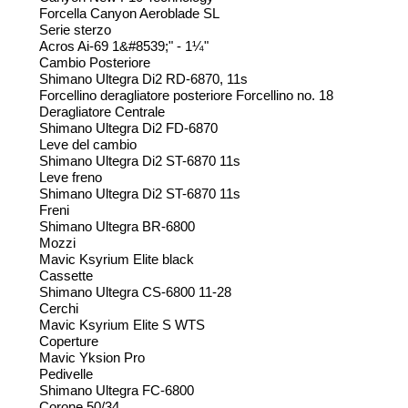
Forcella Canyon Aeroblade SL
Serie sterzo
Acros Ai-69 1&#8539;" - 1¼"
Cambio Posteriore
Shimano Ultegra Di2 RD-6870, 11s
Forcellino deragliatore posteriore Forcellino no. 18
Deragliatore Centrale
Shimano Ultegra Di2 FD-6870
Leve del cambio
Shimano Ultegra Di2 ST-6870 11s
Leve freno
Shimano Ultegra Di2 ST-6870 11s
Freni
Shimano Ultegra BR-6800
Mozzi
Mavic Ksyrium Elite black
Cassette
Shimano Ultegra CS-6800 11-28
Cerchi
Mavic Ksyrium Elite S WTS
Coperture
Mavic Yksion Pro
Pedivelle
Shimano Ultegra FC-6800
Corone 50/34