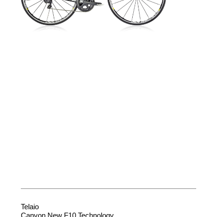
Telaio
Canyon New F10 Technology