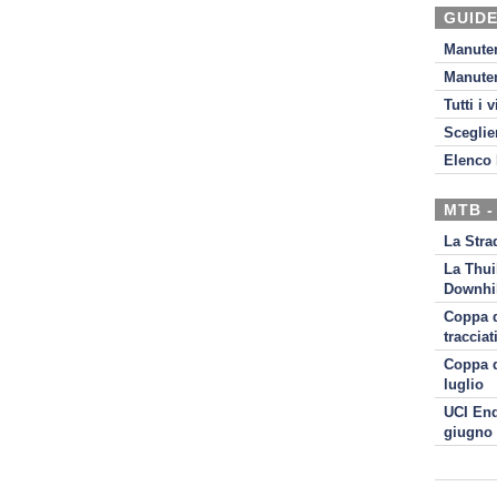
GUIDE
Manute
Manute
Tutti i 
Sceglie
Elenco 
MTB -
La Stra
La Thui
Downhil
Coppa d
tracciat
Coppa d
luglio
UCI End
giugno