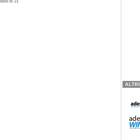
llino nr. 21
ALTR