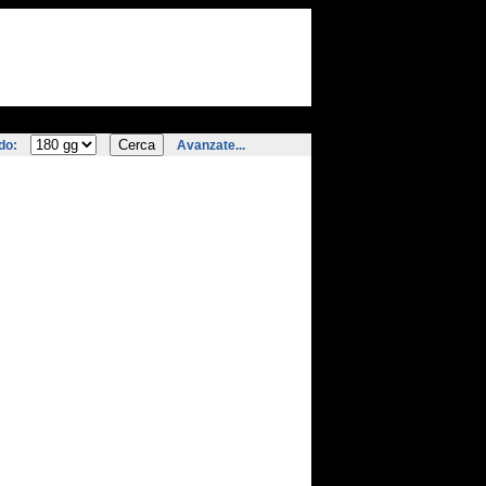
do:
Avanzate...