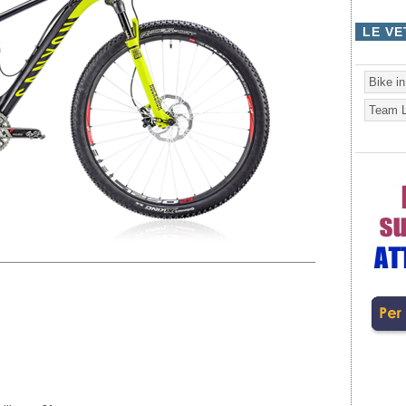
LE VE
Bike i
Team L