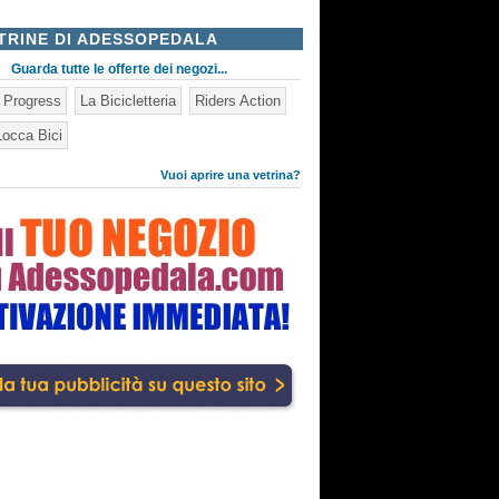
TRINE DI ADESSOPEDALA
Guarda tutte le offerte dei negozi...
n Progress
La Bicicletteria
Riders Action
occa Bici
Vuoi aprire una vetrina?