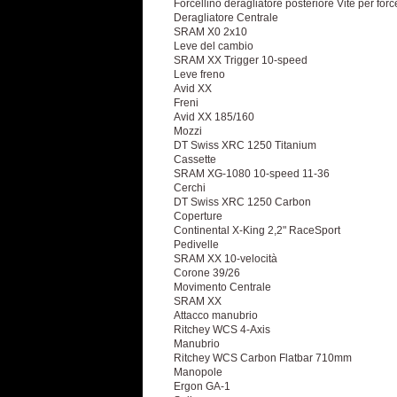
Forcellino deragliatore posteriore Vite per force
Deragliatore Centrale
SRAM X0 2x10
Leve del cambio
SRAM XX Trigger 10-speed
Leve freno
Avid XX
Freni
Avid XX 185/160
Mozzi
DT Swiss XRC 1250 Titanium
Cassette
SRAM XG-1080 10-speed 11-36
Cerchi
DT Swiss XRC 1250 Carbon
Coperture
Continental X-King 2,2" RaceSport
Pedivelle
SRAM XX 10-velocità
Corone 39/26
Movimento Centrale
SRAM XX
Attacco manubrio
Ritchey WCS 4-Axis
Manubrio
Ritchey WCS Carbon Flatbar 710mm
Manopole
Ergon GA-1