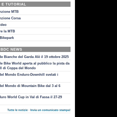
 E TUTORIAL
nzione MTB
nzione Corsa
video
re la MTB
Bikepark
 BDC NEWS
de Bianche del Garda Alè il 19 ottobre 2025
le Bike World aperta al pubblico la pista da
l di Coppa del Mondo
el Mondo Enduro-Downhill svelati i
i
el Mondo di Mountain Bike dal 3 al 6
uro World Cup in Val di Fassa il 27-29
Tutte le notizie
-
Invia un comunicato stampa!